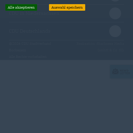
Alle akzeptieren
Auswahl speichern
CDU in Niedersachsen
CDU Deutschlands
@2026 CDU Stadtverband
Realisation: Sharkness Media
Bockenem
GmbH & Co. KG
Alle Rechte vorbehalten.