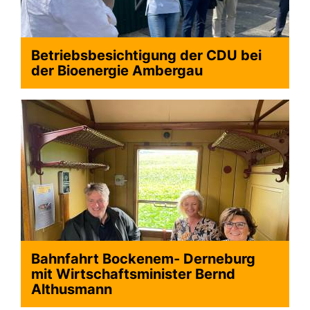
Betriebsbesichtigung der CDU bei
der Bioenergie Ambergau
Bahnfahrt Bockenem- Derneburg
mit Wirtschaftsminister Bernd
Althusmann